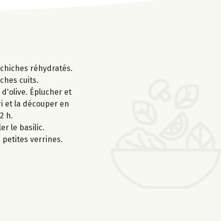
s chiches réhydratés.
ches cuits.
 d'olive. Éplucher et
ri et la découper en
2 h.
r le basilic.
 petites verrines.