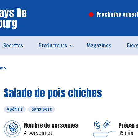
ays De
Prochaine ouvert
ourg
Recettes
Producteurs
Magazines
Bioc
hes
Salade de pois chiches
Apéritif
Sans porc
Nombre de personnes
Prépara
4 personnes
15 min