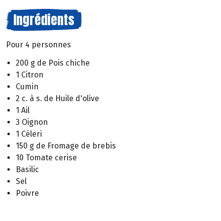
Ingrédients
Pour 4 personnes
200 g de Pois chiche
1 Citron
Cumin
2 c. à s. de Huile d'olive
1 Ail
3 Oignon
1 Céleri
150 g de Fromage de brebis
10 Tomate cerise
Basilic
Sel
Poivre