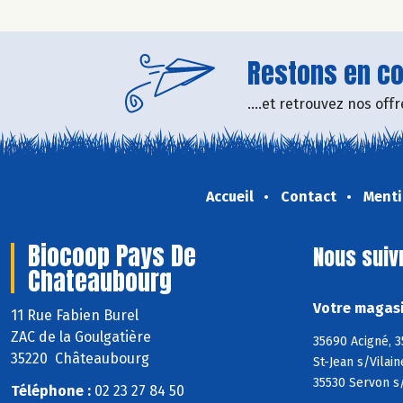
Restons en con
....et retrouvez nos of
Accueil
Contact
Menti
Biocoop Pays De
Nous suiv
Chateaubourg
Votre magasi
11 Rue Fabien Burel
ZAC de la Goulgatière
35690 Acigné, 3
35220 Châteaubourg
St-Jean s/Vilai
35530 Servon s/
Téléphone :
02 23 27 84 50