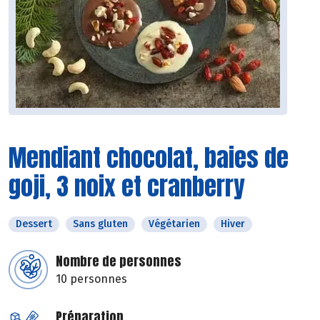
Mendiant chocolat, baies de
goji, 3 noix et cranberry
Dessert
Sans gluten
Végétarien
Hiver
Nombre de personnes
10 personnes
Préparation