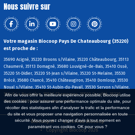
Nous suivre sur
Votre magasin Biocoop Pays De Chateaubourg (35220)
est proche de :
35690 Acigné, 35220 Broons s/Vilaine, 35220 Châteaubourg, 35113
Chaumeré, 35113 Domagné, 35680 Louvigné-de-Bais, 35410 Ossé,
35220 St-Didier, 35220 St-Jean s/Vilaine, 35220 St-Melaine, 35530
Brécé, 35680 Chancé, 35410 Châteaugiron, 35410 Domloup, 35530
Noyal s/Vilaine, 35410 St-Aubin-du-Pavail, 35530 Servon s/Vilaine,
35340 La Bouëxière, 35500 Champeaux, 35500 Cornillé, 35220
Afin de vous offrir la meilleure expérience possible, Biocoop utilise
Marpiré, 35500 St-Aubin-des-Landes
des cookies : pour assurer une performance optimale du site, pour
récolter des statistiques afin d'analyser le trafic et la performance
du site et vous proposer une navigation personnalisée en toute
sécurité. Vous pouvez changer d'avis à tout moment en
Biocoop.fr
Le réseau Biocoop
paramétrant vos cookies. OK pour vous ?
Copyright Biocoop 2026