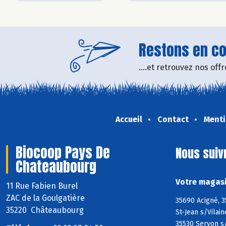
Restons en con
....et retrouvez nos of
Accueil
Contact
Menti
Biocoop Pays De
Nous suiv
Chateaubourg
Votre magasi
11 Rue Fabien Burel
ZAC de la Goulgatière
35690 Acigné, 3
35220 Châteaubourg
St-Jean s/Vilai
35530 Servon s/