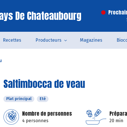
ays De Chateaubourg
Prochai
Recettes
Producteurs
Magazines
Bioc
u
Saltimbocca de veau
Plat principal
Eté
Nombre de personnes
Prépara
4 personnes
20 min