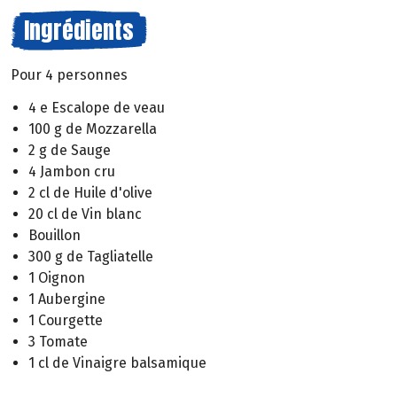
Ingrédients
Pour 4 personnes
4 e Escalope de veau
100 g de Mozzarella
2 g de Sauge
4 Jambon cru
2 cl de Huile d'olive
20 cl de Vin blanc
Bouillon
300 g de Tagliatelle
1 Oignon
1 Aubergine
1 Courgette
3 Tomate
1 cl de Vinaigre balsamique