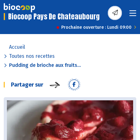
Biocoop Pays De Chateaubourg
Prochaine ouverture : Lundi 09:00
Accueil
Toutes nos recettes
Pudding de brioche aux fruits...
Partager sur