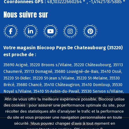
Coordonnées GPS :
48,103222660264 ° , -1,414217875885 °
Nous suivre sur
Votre magasin Biocoop Pays De Chateaubourg (35220)
est proche de :
35690 Acigné, 35220 Broons s/Vilaine, 35220 Châteaubourg, 35113
Chaumeré, 35113 Domagné, 35680 Louvigné-de-Bais, 35410 Ossé,
35220 St-Didier, 35220 St-Jean s/Vilaine, 35220 St-Melaine, 35530
Brécé, 35680 Chancé, 35410 Châteaugiron, 35410 Domloup, 35530
Noyal s/Vilaine, 35410 St-Aubin-du-Pavail, 35530 Servon s/Vilaine,
35340 La Bouëxière, 35500 Champeaux, 35500 Cornillé, 35220
Afin de vous offrir la meilleure expérience possible, Biocoop utilise
Marpiré, 35500 St-Aubin-des-Landes
des cookies : pour assurer une performance optimale du site, pour
récolter des statistiques afin d'analyser le trafic et la performance
du site et vous proposer une navigation personnalisée en toute
sécurité. Vous pouvez changer d'avis à tout moment en
Biocoop.fr
Le réseau Biocoop