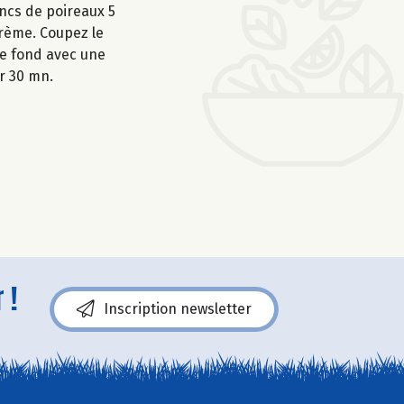
ancs de poireaux 5
crème. Coupez le
le fond avec une
r 30 mn.
 !
Inscription newsletter