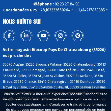
Téléphone :
02 23 27 84 50
Coordonnées GPS :
48,103222660264 ° , -1,414217875885 °
Nous suivre sur
Votre magasin Biocoop Pays De Chateaubourg (35220)
est proche de :
35690 Acigné, 35220 Broons s/Vilaine, 35220 Châteaubourg, 35113
Chaumeré, 35113 Domagné, 35680 Louvigné-de-Bais, 35410 Ossé,
35220 St-Didier, 35220 St-Jean s/Vilaine, 35220 St-Melaine, 35530
Brécé, 35680 Chancé, 35410 Châteaugiron, 35410 Domloup, 35530
Noyal s/Vilaine, 35410 St-Aubin-du-Pavail, 35530 Servon s/Vilaine,
35340 La Bouëxière, 35500 Champeaux, 35500 Cornillé, 35220
Afin de vous offrir la meilleure expérience possible, Biocoop utilise
Marpiré, 35500 St-Aubin-des-Landes
des cookies : pour assurer une performance optimale du site, pour
récolter des statistiques afin d'analyser le trafic et la performance
du site et vous proposer une navigation personnalisée en toute