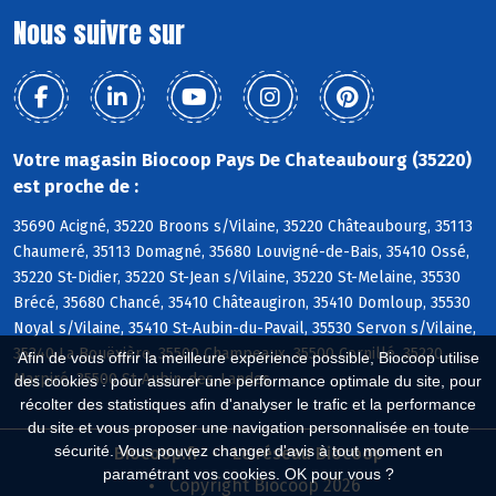
Nous suivre sur
Votre magasin Biocoop Pays De Chateaubourg (35220)
est proche de :
35690 Acigné, 35220 Broons s/Vilaine, 35220 Châteaubourg, 35113
Chaumeré, 35113 Domagné, 35680 Louvigné-de-Bais, 35410 Ossé,
35220 St-Didier, 35220 St-Jean s/Vilaine, 35220 St-Melaine, 35530
Brécé, 35680 Chancé, 35410 Châteaugiron, 35410 Domloup, 35530
Noyal s/Vilaine, 35410 St-Aubin-du-Pavail, 35530 Servon s/Vilaine,
35340 La Bouëxière, 35500 Champeaux, 35500 Cornillé, 35220
Afin de vous offrir la meilleure expérience possible, Biocoop utilise
Marpiré, 35500 St-Aubin-des-Landes
des cookies : pour assurer une performance optimale du site, pour
récolter des statistiques afin d'analyser le trafic et la performance
du site et vous proposer une navigation personnalisée en toute
sécurité. Vous pouvez changer d'avis à tout moment en
Biocoop.fr
Le réseau Biocoop
paramétrant vos cookies. OK pour vous ?
Copyright Biocoop 2026