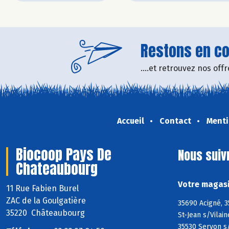
Restons en con
....et retrouvez nos of
Accueil
Contact
Menti
Biocoop Pays De
Nous suiv
Chateaubourg
Votre magasi
11 Rue Fabien Burel
ZAC de la Goulgatière
35690 Acigné, 3
35220 Châteaubourg
St-Jean s/Vilai
35530 Servon s/