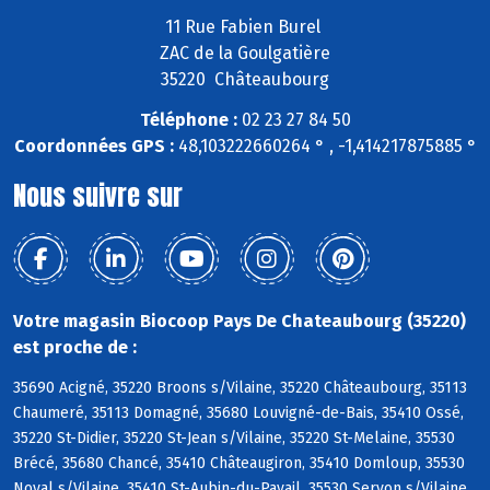
11 Rue Fabien Burel
ZAC de la Goulgatière
35220 Châteaubourg
Téléphone :
02 23 27 84 50
Coordonnées GPS :
48,103222660264 ° , -1,414217875885 °
Nous suivre sur
Votre magasin Biocoop Pays De Chateaubourg (35220)
est proche de :
35690 Acigné, 35220 Broons s/Vilaine, 35220 Châteaubourg, 35113
Chaumeré, 35113 Domagné, 35680 Louvigné-de-Bais, 35410 Ossé,
35220 St-Didier, 35220 St-Jean s/Vilaine, 35220 St-Melaine, 35530
Brécé, 35680 Chancé, 35410 Châteaugiron, 35410 Domloup, 35530
Noyal s/Vilaine, 35410 St-Aubin-du-Pavail, 35530 Servon s/Vilaine,