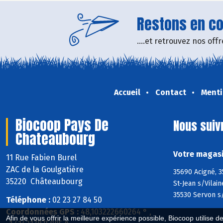
Restons en con
....et retrouvez nos of
Accueil
Contact
Menti
Biocoop Pays De
Nous suiv
Chateaubourg
Votre magasi
11 Rue Fabien Burel
ZAC de la Goulgatière
35690 Acigné, 3
35220 Châteaubourg
St-Jean s/Vilai
35530 Servon s/
Téléphone :
02 23 27 84 50
Coordonnées GPS :
48,103222660264 ° ,
Afin de vous offrir la meilleure expérience possible, Biocoop utilise d