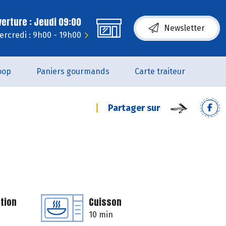
erture : Jeudi 09:00
Newsletter
ercredi : 9h00 - 19h00
oop
Paniers gourmands
Carte traiteur
Partager sur
tion
Cuisson
10 min