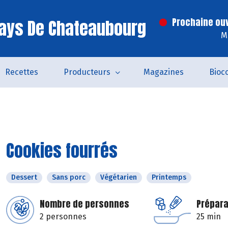
ays De Chateaubourg
Prochaine ouv
M
Recettes
Producteurs
Magazines
Bioc
Cookies fourrés
Dessert
Sans porc
Végétarien
Printemps
Nombre de personnes
Prépara
2 personnes
25 min