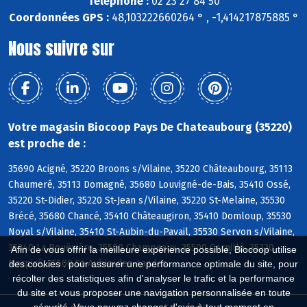
Téléphone :
02 23 27 84 50
Coordonnées GPS :
48,103222660264 ° , -1,414217875885 °
Nous suivre sur
Votre magasin Biocoop Pays De Chateaubourg (35220)
est proche de :
35690 Acigné, 35220 Broons s/Vilaine, 35220 Châteaubourg, 35113
Chaumeré, 35113 Domagné, 35680 Louvigné-de-Bais, 35410 Ossé,
35220 St-Didier, 35220 St-Jean s/Vilaine, 35220 St-Melaine, 35530
Brécé, 35680 Chancé, 35410 Châteaugiron, 35410 Domloup, 35530
Noyal s/Vilaine, 35410 St-Aubin-du-Pavail, 35530 Servon s/Vilaine,
35340 La Bouëxière, 35500 Champeaux, 35500 Cornillé, 35220
Afin de vous offrir la meilleure expérience possible, Biocoop utilise
Marpiré, 35500 St-Aubin-des-Landes
des cookies : pour assurer une performance optimale du site, pour
récolter des statistiques afin d'analyser le trafic et la performance
du site et vous proposer une navigation personnalisée en toute