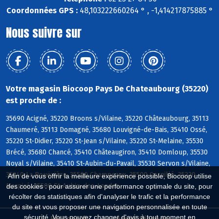
Coordonnées GPS :
48,103222660264 ° , -1,414217875885 °
Nous suivre sur
Votre magasin Biocoop Pays De Chateaubourg (35220)
est proche de :
35690 Acigné, 35220 Broons s/Vilaine, 35220 Châteaubourg, 35113
Chaumeré, 35113 Domagné, 35680 Louvigné-de-Bais, 35410 Ossé,
35220 St-Didier, 35220 St-Jean s/Vilaine, 35220 St-Melaine, 35530
Brécé, 35680 Chancé, 35410 Châteaugiron, 35410 Domloup, 35530
Noyal s/Vilaine, 35410 St-Aubin-du-Pavail, 35530 Servon s/Vilaine,
35340 La Bouëxière, 35500 Champeaux, 35500 Cornillé, 35220
Afin de vous offrir la meilleure expérience possible, Biocoop utilise
Marpiré, 35500 St-Aubin-des-Landes
des cookies : pour assurer une performance optimale du site, pour
récolter des statistiques afin d'analyser le trafic et la performance
du site et vous proposer une navigation personnalisée en toute
sécurité. Vous pouvez changer d'avis à tout moment en
Biocoop.fr
Le réseau Biocoop