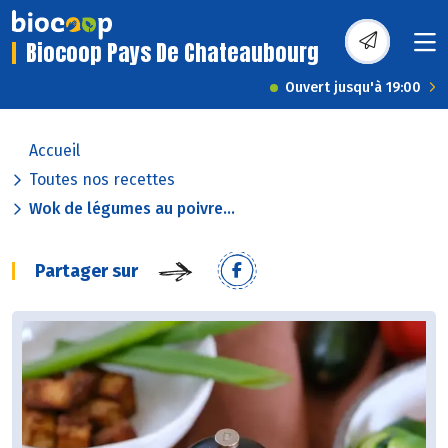
Biocoop Pays De Chateaubourg
Ouvert jusqu'à 19:00
Accueil
Toutes nos recettes
Wok de légumes au poivre...
Partager sur