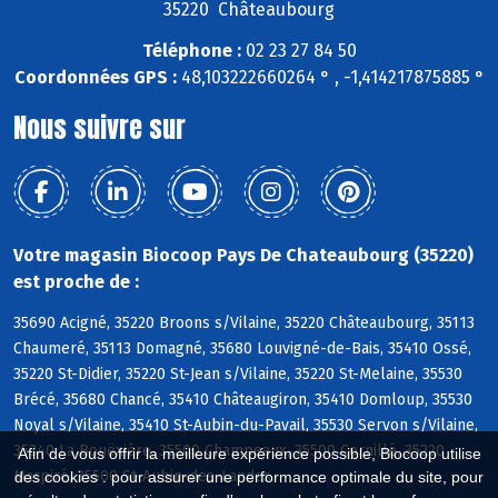
35220 Châteaubourg
Téléphone :
02 23 27 84 50
Coordonnées GPS :
48,103222660264 ° , -1,414217875885 °
Nous suivre sur
Votre magasin Biocoop Pays De Chateaubourg (35220)
est proche de :
35690 Acigné, 35220 Broons s/Vilaine, 35220 Châteaubourg, 35113
Chaumeré, 35113 Domagné, 35680 Louvigné-de-Bais, 35410 Ossé,
35220 St-Didier, 35220 St-Jean s/Vilaine, 35220 St-Melaine, 35530
Brécé, 35680 Chancé, 35410 Châteaugiron, 35410 Domloup, 35530
Noyal s/Vilaine, 35410 St-Aubin-du-Pavail, 35530 Servon s/Vilaine,
35340 La Bouëxière, 35500 Champeaux, 35500 Cornillé, 35220
Afin de vous offrir la meilleure expérience possible, Biocoop utilise
Marpiré, 35500 St-Aubin-des-Landes
des cookies : pour assurer une performance optimale du site, pour