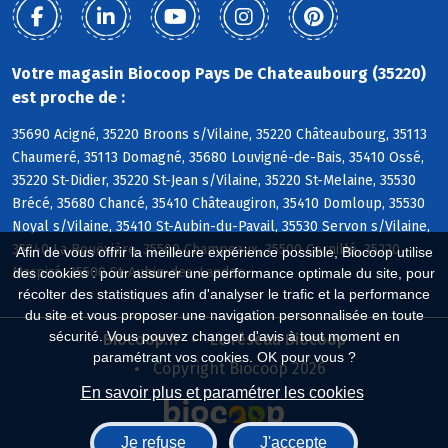
Votre magasin Biocoop Pays De Chateaubourg (35220)
est proche de :
35690 Acigné, 35220 Broons s/Vilaine, 35220 Châteaubourg, 35113
Chaumeré, 35113 Domagné, 35680 Louvigné-de-Bais, 35410 Ossé,
35220 St-Didier, 35220 St-Jean s/Vilaine, 35220 St-Melaine, 35530
Brécé, 35680 Chancé, 35410 Châteaugiron, 35410 Domloup, 35530
Noyal s/Vilaine, 35410 St-Aubin-du-Pavail, 35530 Servon s/Vilaine,
35340 La Bouëxière, 35500 Champeaux, 35500 Cornillé, 35220
Afin de vous offrir la meilleure expérience possible, Biocoop utilise
Marpiré, 35500 St-Aubin-des-Landes
des cookies : pour assurer une performance optimale du site, pour
récolter des statistiques afin d'analyser le trafic et la performance
du site et vous proposer une navigation personnalisée en toute
sécurité. Vous pouvez changer d'avis à tout moment en
Biocoop.fr
Le réseau Biocoop
paramétrant vos cookies. OK pour vous ?
Copyright Biocoop 2026
En savoir plus et paramétrer les cookies
Je refuse
J'accepte