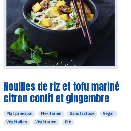
Nouilles de riz et tofu mariné
citron confit et gingembre
Plat principal
Flexitarien
Sans lactose
Vegan
Végétalien
Végétarien
Eté