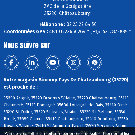
ZAC de la Goulgatière
35220 Châteaubourg
Téléphone :
02 23 27 84 50
Coordonnées GPS :
48,103222660264 ° , -1,414217875885 °
Nous suivre sur
Votre magasin Biocoop Pays De Chateaubourg (35220)
est proche de :
35690 Acigné, 35220 Broons s/Vilaine, 35220 Châteaubourg, 35113
Chaumeré, 35113 Domagné, 35680 Louvigné-de-Bais, 35410 Ossé,
35220 St-Didier, 35220 St-Jean s/Vilaine, 35220 St-Melaine, 35530
Brécé, 35680 Chancé, 35410 Châteaugiron, 35410 Domloup, 35530
Noyal s/Vilaine, 35410 St-Aubin-du-Pavail, 35530 Servon s/Vilaine,
35340 La Bouëxière, 35500 Champeaux, 35500 Cornillé, 35220
Afin de vous offrir la meilleure expérience possible, Biocoop utilise