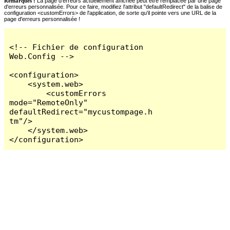
Remarques :
La page d'erreurs actuellement affichée peut être remplacée par une page
d'erreurs personnalisée. Pour ce faire, modifiez l'attribut "defaultRedirect" de la balise de
configuration <customErrors> de l'application, de sorte qu'il pointe vers une URL de la
page d'erreurs personnalisée !
<!-- Fichier de configuration 
Web.Config -->

<configuration>

    <system.web>

        <customErrors 
mode="RemoteOnly" 
defaultRedirect="mycustompage.h
tm"/>

    </system.web>

</configuration>