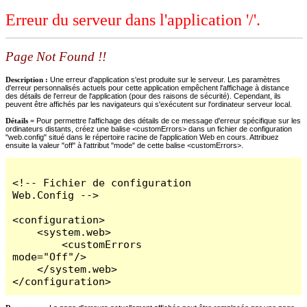
Erreur du serveur dans l'application '/'.
Page Not Found !!
Description :
Une erreur d'application s'est produite sur le serveur. Les paramètres
d'erreur personnalisés actuels pour cette application empêchent l'affichage à distance
des détails de l'erreur de l'application (pour des raisons de sécurité). Cependant, ils
peuvent être affichés par les navigateurs qui s'exécutent sur l'ordinateur serveur local.
Détails =
Pour permettre l'affichage des détails de ce message d'erreur spécifique sur les
ordinateurs distants, créez une balise <customErrors> dans un fichier de configuration
"web.config" situé dans le répertoire racine de l'application Web en cours. Attribuez
ensuite la valeur "off" à l'attribut "mode" de cette balise <customErrors>.
<!-- Fichier de configuration 
Web.Config -->

<configuration>

    <system.web>

        <customErrors 
mode="Off"/>

    </system.web>

</configuration>