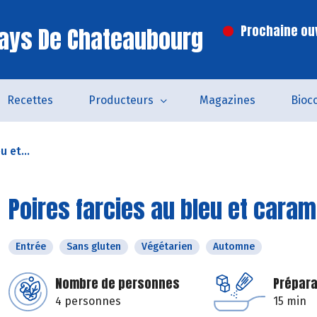
ays De Chateaubourg
Prochaine ouv
Recettes
Producteurs
Magazines
Bioc
u et...
Poires farcies au bleu et caram
Entrée
Sans gluten
Végétarien
Automne
Nombre de personnes
Prépara
4 personnes
15 min