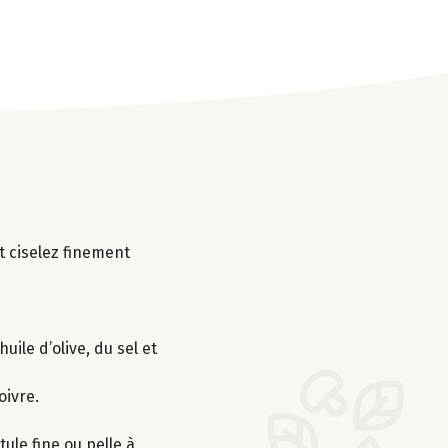
t ciselez finement
uile d’olive, du sel et
oivre.
ule fine ou pelle à