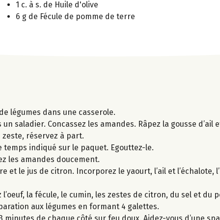
1 c. à s. de Huile d'olive
6 g de Fécule de pomme de terre
n de légumes dans une casserole.
s un saladier. Concassez les amandes. Râpez la gousse d’ail e
e zeste, réservez à part.
e temps indiqué sur le paquet. Egouttez-le.
fiez les amandes doucement.
 le jus de citron. Incorporez le yaourt, l’ail et l’échalote, l’h
’oeuf, la fécule, le cumin, les zestes de citron, du sel et du p
réparation aux légumes en formant 4 galettes.
3 minutes de chaque côté sur feu doux. Aidez-vous d’une spat