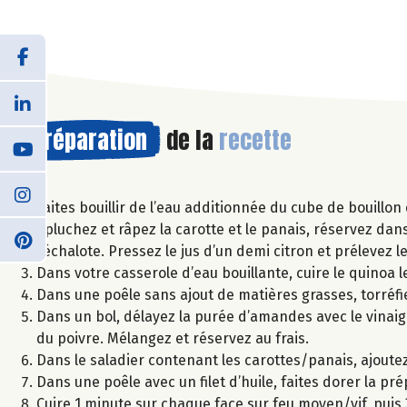
Préparation
de la
recette
Faites bouillir de l’eau additionnée du cube de bouillo
Epluchez et râpez la carotte et le panais, réservez dan
l’échalote. Pressez le jus d’un demi citron et prélevez l
Dans votre casserole d’eau bouillante, cuire le quinoa l
Dans une poêle sans ajout de matières grasses, torré
Dans un bol, délayez la purée d’amandes avec le vinaigre et
du poivre. Mélangez et réservez au frais.
Dans le saladier contenant les carottes/panais, ajoutez l
Dans une poêle avec un filet d’huile, faites dorer la p
Cuire 1 minute sur chaque face sur feu moyen/vif, puis 