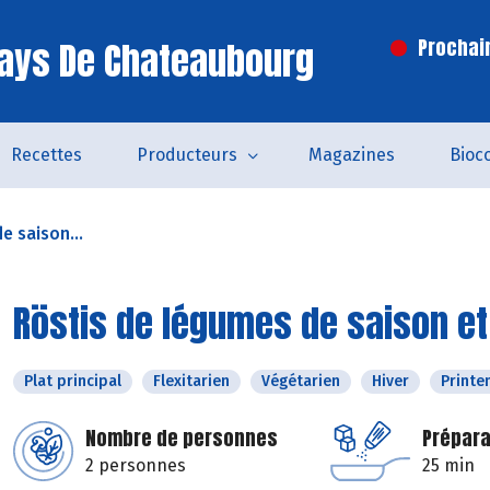
ays De Chateaubourg
Prochai
Recettes
Producteurs
Magazines
Bioc
e saison...
Röstis de légumes de saison e
Plat principal
Flexitarien
Végétarien
Hiver
Print
Nombre de personnes
Prépara
2 personnes
25 min