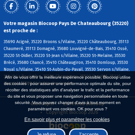
Votre magasin Biocoop Pays De Chateaubourg (35220)
est proche de :
35690 Acigné, 35220 Broons s/Vilaine, 35220 Châteaubourg, 35113
Chaumeré, 35113 Domagné, 35680 Louvigné-de-Bais, 35410 Ossé,
35220 St-Didier, 35220 St-Jean s/Vilaine, 35220 St-Melaine, 35530
Brécé, 35680 Chancé, 35410 Châteaugiron, 35410 Domloup, 35530
Noyal s/Vilaine, 35410 St-Aubin-du-Pavail, 35530 Servon s/Vilaine,
35340 La Bouëxière, 35500 Champeaux, 35500 Cornillé, 35220
Afin de vous offrir la meilleure expérience possible, Biocoop utilise
Marpiré, 35500 St-Aubin-des-Landes
des cookies : pour assurer une performance optimale du site, pour
récolter des statistiques afin d'analyser le trafic et la performance
du site et vous proposer une navigation personnalisée en toute
sécurité. Vous pouvez changer d'avis à tout moment en
Biocoop.fr
Le réseau Biocoop
paramétrant vos cookies. OK pour vous ?
Copyright Biocoop 2026
En savoir plus et paramétrer les cookies
Je refuse
J'accepte