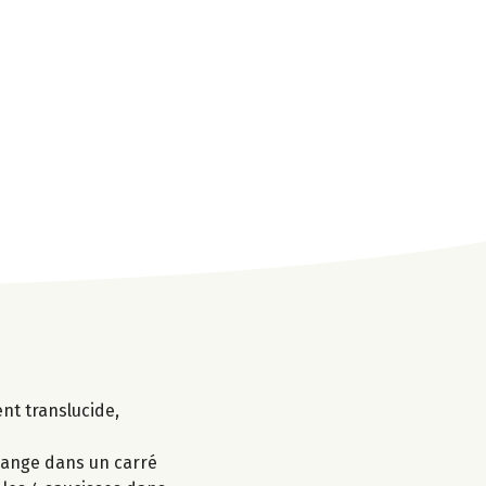
ent translucide,
élange dans un carré