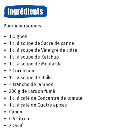
Ingrédients
Pour 4 personnes
1 Oignon
1 c. à soupe de Sucre de canne
1 c. à soupe de Vinaigre de cidre
1 c. à soupe de Ketchup
1 c. à soupe de Moutarde
2 Cornichon
1 c. à soupe de Huile
4 tranche de Jambon
200 g de Lardon fumé
1 c. à café de Concentré de tomate
1 c. à café de Quatre épices
Cumin
0.5 Citron
2 Oeuf