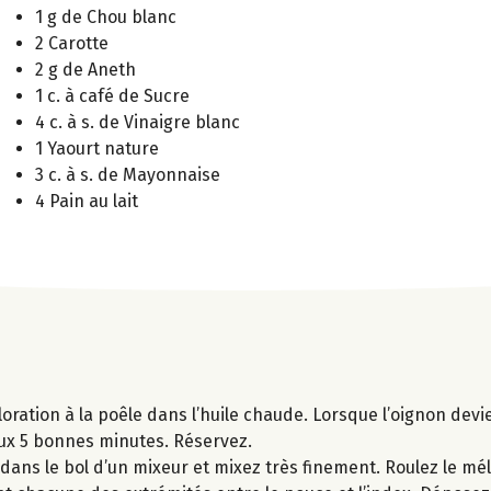
1 g de Chou blanc
2 Carotte
2 g de Aneth
1 c. à café de Sucre
4 c. à s. de Vinaigre blanc
1 Yaourt nature
3 c. à s. de Mayonnaise
4 Pain au lait
loration à la poêle dans l’huile chaude. Lorsque l’oignon devi
doux 5 bonnes minutes. Réservez.
 dans le bol d’un mixeur et mixez très finement. Roulez le m