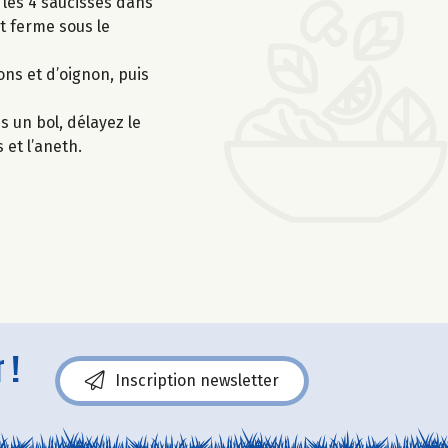
 les 4 saucisses dans
it ferme sous le
ons et d’oignon, puis
s un bol, délayez le
 et l’aneth.
 !
Inscription newsletter