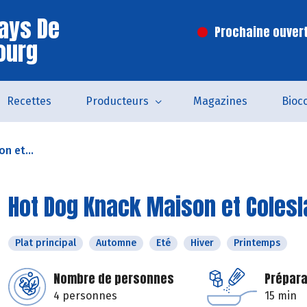
ays De
Prochaine ouvert
ourg
Recettes
Producteurs
Magazines
Bioc
n et...
Hot Dog Knack Maison et Colesl
Plat principal
Automne
Eté
Hiver
Printemps
Nombre de personnes
Prépara
4 personnes
15 min