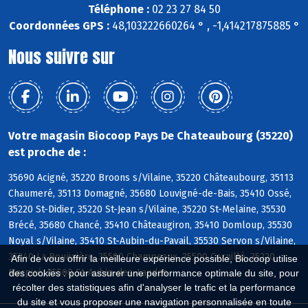
Téléphone :
02 23 27 84 50
Coordonnées GPS :
48,103222660264 ° , -1,414217875885 °
Nous suivre sur
Votre magasin Biocoop Pays De Chateaubourg (35220)
est proche de :
35690 Acigné, 35220 Broons s/Vilaine, 35220 Châteaubourg, 35113
Chaumeré, 35113 Domagné, 35680 Louvigné-de-Bais, 35410 Ossé,
35220 St-Didier, 35220 St-Jean s/Vilaine, 35220 St-Melaine, 35530
Brécé, 35680 Chancé, 35410 Châteaugiron, 35410 Domloup, 35530
Noyal s/Vilaine, 35410 St-Aubin-du-Pavail, 35530 Servon s/Vilaine,
35340 La Bouëxière, 35500 Champeaux, 35500 Cornillé, 35220
Afin de vous offrir la meilleure expérience possible, Biocoop utilise
Marpiré, 35500 St-Aubin-des-Landes
des cookies : pour assurer une performance optimale du site, pour
récolter des statistiques afin d'analyser le trafic et la performance
du site et vous proposer une navigation personnalisée en toute