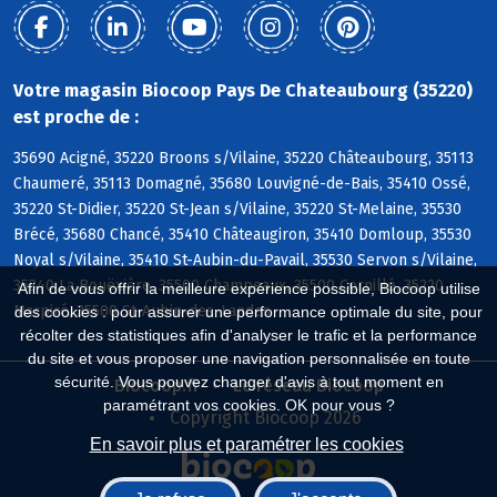
Votre magasin Biocoop Pays De Chateaubourg (35220)
est proche de :
35690 Acigné, 35220 Broons s/Vilaine, 35220 Châteaubourg, 35113
Chaumeré, 35113 Domagné, 35680 Louvigné-de-Bais, 35410 Ossé,
35220 St-Didier, 35220 St-Jean s/Vilaine, 35220 St-Melaine, 35530
Brécé, 35680 Chancé, 35410 Châteaugiron, 35410 Domloup, 35530
Noyal s/Vilaine, 35410 St-Aubin-du-Pavail, 35530 Servon s/Vilaine,
35340 La Bouëxière, 35500 Champeaux, 35500 Cornillé, 35220
Afin de vous offrir la meilleure expérience possible, Biocoop utilise
Marpiré, 35500 St-Aubin-des-Landes
des cookies : pour assurer une performance optimale du site, pour
récolter des statistiques afin d'analyser le trafic et la performance
du site et vous proposer une navigation personnalisée en toute
sécurité. Vous pouvez changer d'avis à tout moment en
Biocoop.fr
Le réseau Biocoop
paramétrant vos cookies. OK pour vous ?
Copyright Biocoop 2026
En savoir plus et paramétrer les cookies