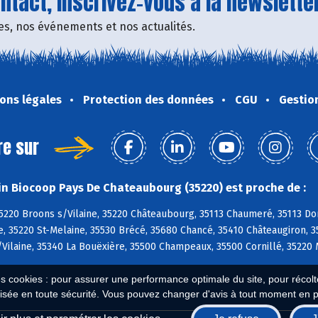
tact, inscrivez-vous à la newsletter
fres, nos événements et nos actualités.
ons légales
Protection des données
CGU
Gestio
re sur
n Biocoop Pays De Chateaubourg (35220) est proche de :
5220 Broons s/Vilaine, 35220 Châteaubourg, 35113 Chaumeré, 35113 Do
ne, 35220 St-Melaine, 35530 Brécé, 35680 Chancé, 35410 Châteaugiron, 
Vilaine, 35340 La Bouëxière, 35500 Champeaux, 35500 Cornillé, 35220
es cookies : pour assurer une performance optimale du site, pour récolter
isée en toute sécurité. Vous pouvez changer d'avis à tout moment en 