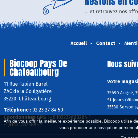
Restons en con
....et retrouvez nos of
Accueil
Contact
Menti
Biocoop Pays De
Nous suiv
Chateaubourg
Votre magasi
11 Rue Fabien Burel
ZAC de la Goulgatière
35690 Acigné, 3
35220 Châteaubourg
St-Jean s/Vilai
35530 Servon s/
Téléphone :
02 23 27 84 50
Coordonnées GPS :
48,103222660264 ° ,
Afin de vous offrir la meilleure expérience possible, Biocoop utilise d
-1,414217875885 °
vous proposer une navigation personnal