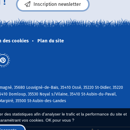
 !
Inscription newsletter
n des cookies
Plan du site
magné, 35680 Louvigné-de-Bais, 35410 Ossé, 35220 St-Didier, 35220
35410 Domloup, 35530 Noyal s/Vilaine, 35410 St-Aubin-du-Pavail,
 Marpiré, 35500 St-Aubin-des-Landes
 des statistiques afin d'analyser le trafic et la performance du site et
paramétrant vos cookies. OK pour vous ?