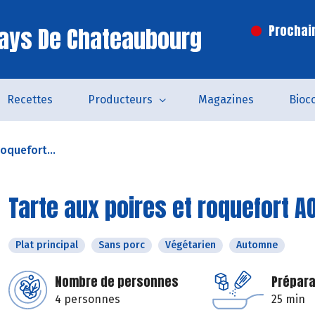
ays De Chateaubourg
Prochai
Recettes
Producteurs
Magazines
Bioc
roquefort...
Tarte aux poires et roquefort A
Plat principal
Sans porc
Végétarien
Automne
Nombre de personnes
Prépara
4 personnes
25 min