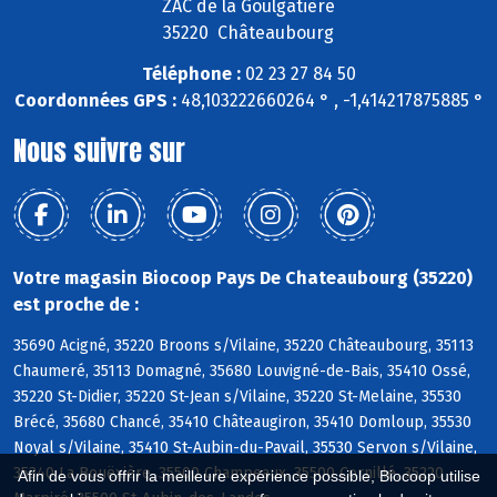
ZAC de la Goulgatière
35220 Châteaubourg
Téléphone :
02 23 27 84 50
Coordonnées GPS :
48,103222660264 ° , -1,414217875885 °
Nous suivre sur
Votre magasin Biocoop Pays De Chateaubourg (35220)
est proche de :
35690 Acigné, 35220 Broons s/Vilaine, 35220 Châteaubourg, 35113
Chaumeré, 35113 Domagné, 35680 Louvigné-de-Bais, 35410 Ossé,
35220 St-Didier, 35220 St-Jean s/Vilaine, 35220 St-Melaine, 35530
Brécé, 35680 Chancé, 35410 Châteaugiron, 35410 Domloup, 35530
Noyal s/Vilaine, 35410 St-Aubin-du-Pavail, 35530 Servon s/Vilaine,
35340 La Bouëxière, 35500 Champeaux, 35500 Cornillé, 35220
Afin de vous offrir la meilleure expérience possible, Biocoop utilise