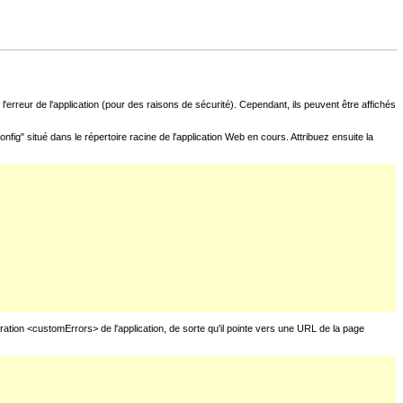
l'erreur de l'application (pour des raisons de sécurité). Cependant, ils peuvent être affichés
fig" situé dans le répertoire racine de l'application Web en cours. Attribuez ensuite la
uration <customErrors> de l'application, de sorte qu'il pointe vers une URL de la page