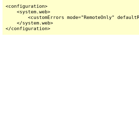
<configuration>

    <system.web>

        <customErrors mode="RemoteOnly" defaultR
    </system.web>

</configuration>