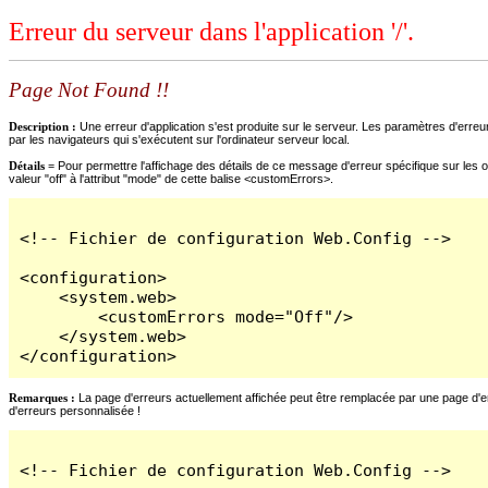
Erreur du serveur dans l'application '/'.
Page Not Found !!
Description :
Une erreur d'application s'est produite sur le serveur. Les paramètres d'erreur
par les navigateurs qui s'exécutent sur l'ordinateur serveur local.
Détails =
Pour permettre l'affichage des détails de ce message d'erreur spécifique sur les o
valeur "off" à l'attribut "mode" de cette balise <customErrors>.
<!-- Fichier de configuration Web.Config -->

<configuration>

    <system.web>

        <customErrors mode="Off"/>

    </system.web>

</configuration>
Remarques :
La page d'erreurs actuellement affichée peut être remplacée par une page d'erre
d'erreurs personnalisée !
<!-- Fichier de configuration Web.Config -->
