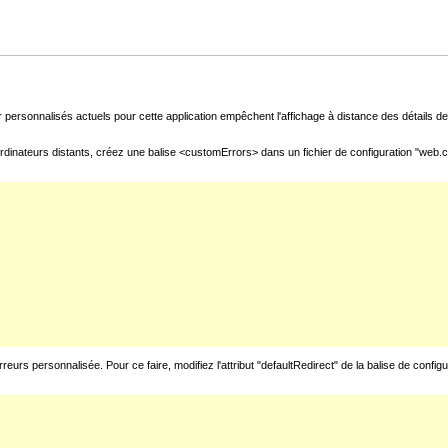
 personnalisés actuels pour cette application empêchent l'affichage à distance des détails de 
rdinateurs distants, créez une balise <customErrors> dans un fichier de configuration "web.con
urs personnalisée. Pour ce faire, modifiez l'attribut "defaultRedirect" de la balise de config