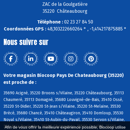
ZAC de la Goulgatière
35220 Châteaubourg
Téléphone :
02 23 27 84 50
Coordonnées GPS :
48,103222660264 ° , -1,414217875885 °
Nous suivre sur
Votre magasin Biocoop Pays De Chateaubourg (35220)
est proche de :
35690 Acigné, 35220 Broons s/Vilaine, 35220 Châteaubourg, 35113
Chaumeré, 35113 Domagné, 35680 Louvigné-de-Bais, 35410 Ossé,
35220 St-Didier, 35220 St-Jean s/Vilaine, 35220 St-Melaine, 35530
Brécé, 35680 Chancé, 35410 Châteaugiron, 35410 Domloup, 35530
Noyal s/Vilaine, 35410 St-Aubin-du-Pavail, 35530 Servon s/Vilaine,
35340 La Bouëxière, 35500 Champeaux, 35500 Cornillé, 35220
Afin de vous offrir la meilleure expérience possible, Biocoop utilise