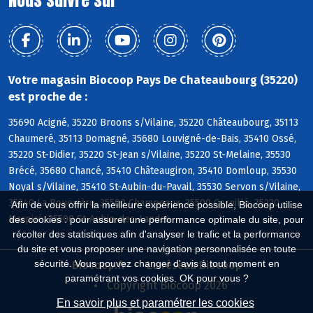
Votre magasin Biocoop Pays De Chateaubourg (35220)
est proche de :
35690 Acigné, 35220 Broons s/Vilaine, 35220 Châteaubourg, 35113
Chaumeré, 35113 Domagné, 35680 Louvigné-de-Bais, 35410 Ossé,
35220 St-Didier, 35220 St-Jean s/Vilaine, 35220 St-Melaine, 35530
Brécé, 35680 Chancé, 35410 Châteaugiron, 35410 Domloup, 35530
Noyal s/Vilaine, 35410 St-Aubin-du-Pavail, 35530 Servon s/Vilaine,
35340 La Bouëxière, 35500 Champeaux, 35500 Cornillé, 35220
Afin de vous offrir la meilleure expérience possible, Biocoop utilise
Marpiré, 35500 St-Aubin-des-Landes
des cookies : pour assurer une performance optimale du site, pour
récolter des statistiques afin d'analyser le trafic et la performance
du site et vous proposer une navigation personnalisée en toute
sécurité. Vous pouvez changer d'avis à tout moment en
Biocoop.fr
Le réseau Biocoop
paramétrant vos cookies. OK pour vous ?
Copyright Biocoop 2026
En savoir plus et paramétrer les cookies