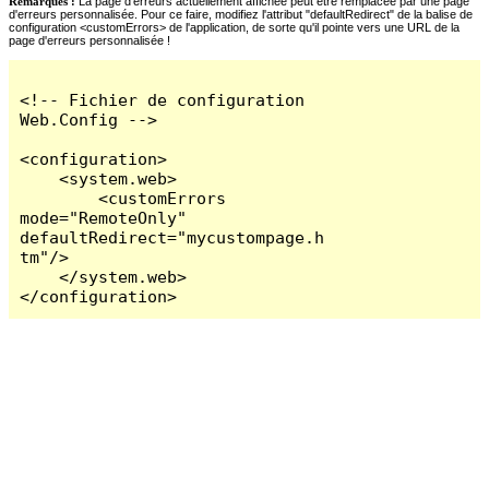
Remarques :
La page d'erreurs actuellement affichée peut être remplacée par une page
d'erreurs personnalisée. Pour ce faire, modifiez l'attribut "defaultRedirect" de la balise de
configuration <customErrors> de l'application, de sorte qu'il pointe vers une URL de la
page d'erreurs personnalisée !
<!-- Fichier de configuration 
Web.Config -->

<configuration>

    <system.web>

        <customErrors 
mode="RemoteOnly" 
defaultRedirect="mycustompage.h
tm"/>

    </system.web>

</configuration>