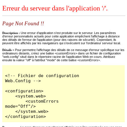
Erreur du serveur dans l'application '/'.
Page Not Found !!
Description :
Une erreur d'application s'est produite sur le serveur. Les paramètres
d'erreur personnalisés actuels pour cette application empêchent l'affichage à distance
des détails de l'erreur de l'application (pour des raisons de sécurité). Cependant, ils
peuvent être affichés par les navigateurs qui s'exécutent sur l'ordinateur serveur local.
Détails =
Pour permettre l'affichage des détails de ce message d'erreur spécifique sur les
ordinateurs distants, créez une balise <customErrors> dans un fichier de configuration
"web.config" situé dans le répertoire racine de l'application Web en cours. Attribuez
ensuite la valeur "off" à l'attribut "mode" de cette balise <customErrors>.
<!-- Fichier de configuration 
Web.Config -->

<configuration>

    <system.web>

        <customErrors 
mode="Off"/>

    </system.web>

</configuration>