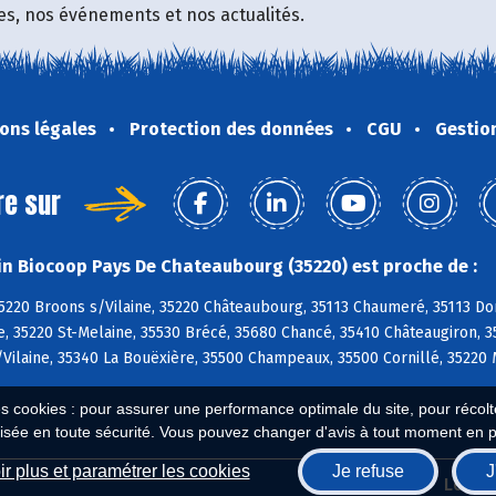
fres, nos événements et nos actualités.
ons légales
Protection des données
CGU
Gestio
re sur
n Biocoop Pays De Chateaubourg (35220) est proche de :
5220 Broons s/Vilaine, 35220 Châteaubourg, 35113 Chaumeré, 35113 Do
ne, 35220 St-Melaine, 35530 Brécé, 35680 Chancé, 35410 Châteaugiron, 
Vilaine, 35340 La Bouëxière, 35500 Champeaux, 35500 Cornillé, 35220
es cookies : pour assurer une performance optimale du site, pour récolter
isée en toute sécurité. Vous pouvez changer d'avis à tout moment en 
r plus et paramétrer les cookies
Je refuse
J
Biocoop.fr
Le ré