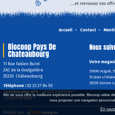
....et retrouvez nos of
Accueil
Contact
Menti
Biocoop Pays De
Nous suiv
Chateaubourg
Votre magasi
11 Rue Fabien Burel
ZAC de la Goulgatière
35690 Acigné, 3
35220 Châteaubourg
St-Jean s/Vilai
35530 Servon s/
Téléphone :
02 23 27 84 50
Coordonnées GPS :
48,103222660264 ° ,
Afin de vous offrir la meilleure expérience possible, Biocoop utilise d
-1,414217875885 °
vous proposer une navigation personnal
En savoi
Réalisé par