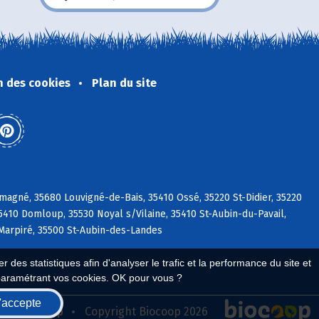
n des cookies
Plan du site
magné, 35680 Louvigné-de-Bais, 35410 Ossé, 35220 St-Didier, 35220
35410 Domloup, 35530 Noyal s/Vilaine, 35410 St-Aubin-du-Pavail,
 Marpiré, 35500 St-Aubin-des-Landes
 des statistiques afin d'analyser le trafic et la performance du site et
paramétrant vos cookies. OK pour vous ?
'accepte
seau Biocoop
Copyright Biocoop 2026