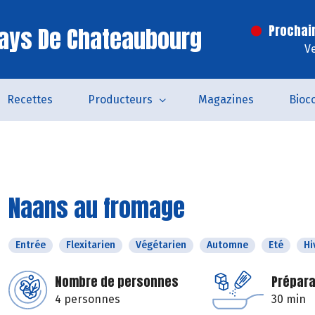
ays De Chateaubourg
Prochai
V
Recettes
Producteurs
Magazines
Bioc
Naans au fromage
Entrée
Flexitarien
Végétarien
Automne
Eté
Hi
Nombre de personnes
Prépara
4 personnes
30 min