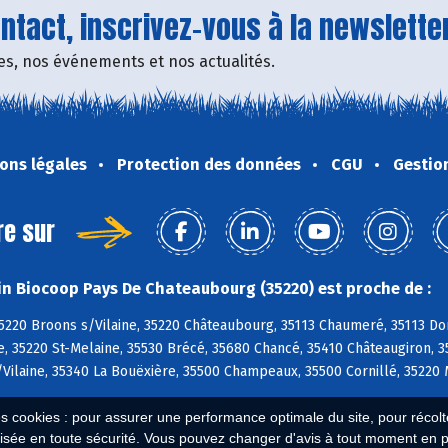
tact, inscrivez-vous à la newsletter
fres, nos événements et nos actualités.
ons légales
Protection des données
CGU
Gestio
re sur
n Biocoop Pays De Chateaubourg (35220) est proche de :
5220 Broons s/Vilaine, 35220 Châteaubourg, 35113 Chaumeré, 35113 Do
ne, 35220 St-Melaine, 35530 Brécé, 35680 Chancé, 35410 Châteaugiron, 
Vilaine, 35340 La Bouëxière, 35500 Champeaux, 35500 Cornillé, 35220
es cookies : pour assurer une performance optimale du site, pour récolter
isée en toute sécurité. Vous pouvez changer d'avis à tout moment en 