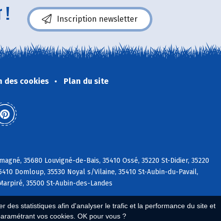
 !
Inscription newsletter
n des cookies
Plan du site
magné, 35680 Louvigné-de-Bais, 35410 Ossé, 35220 St-Didier, 35220
35410 Domloup, 35530 Noyal s/Vilaine, 35410 St-Aubin-du-Pavail,
 Marpiré, 35500 St-Aubin-des-Landes
 des statistiques afin d'analyser le trafic et la performance du site et
paramétrant vos cookies. OK pour vous ?