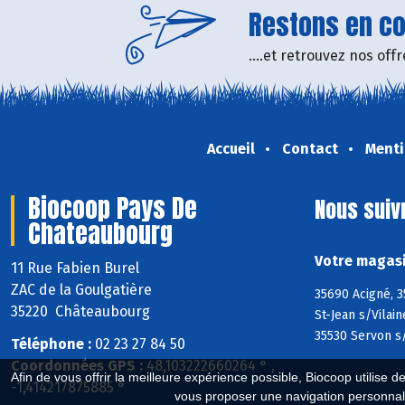
Restons en con
....et retrouvez nos of
Accueil
Contact
Menti
Biocoop Pays De
Nous suiv
Chateaubourg
Votre magasi
11 Rue Fabien Burel
ZAC de la Goulgatière
35690 Acigné, 3
35220 Châteaubourg
St-Jean s/Vilai
35530 Servon s/
Téléphone :
02 23 27 84 50
Coordonnées GPS :
48,103222660264 ° ,
Afin de vous offrir la meilleure expérience possible, Biocoop utilise d
-1,414217875885 °
vous proposer une navigation personnal