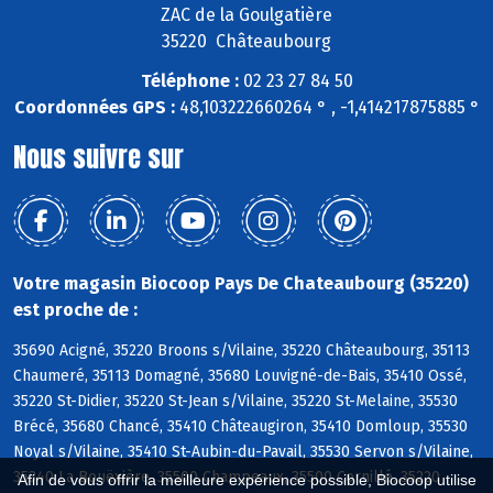
ZAC de la Goulgatière
35220 Châteaubourg
Téléphone :
02 23 27 84 50
Coordonnées GPS :
48,103222660264 ° , -1,414217875885 °
Nous suivre sur
Votre magasin Biocoop Pays De Chateaubourg (35220)
est proche de :
35690 Acigné, 35220 Broons s/Vilaine, 35220 Châteaubourg, 35113
Chaumeré, 35113 Domagné, 35680 Louvigné-de-Bais, 35410 Ossé,
35220 St-Didier, 35220 St-Jean s/Vilaine, 35220 St-Melaine, 35530
Brécé, 35680 Chancé, 35410 Châteaugiron, 35410 Domloup, 35530
Noyal s/Vilaine, 35410 St-Aubin-du-Pavail, 35530 Servon s/Vilaine,
35340 La Bouëxière, 35500 Champeaux, 35500 Cornillé, 35220
Afin de vous offrir la meilleure expérience possible, Biocoop utilise