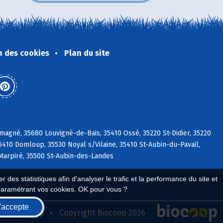
n des cookies
Plan du site
magné, 35680 Louvigné-de-Bais, 35410 Ossé, 35220 St-Didier, 35220
35410 Domloup, 35530 Noyal s/Vilaine, 35410 St-Aubin-du-Pavail,
 Marpiré, 35500 St-Aubin-des-Landes
 des statistiques afin d'analyser le trafic et la performance du site et
paramétrant vos cookies. OK pour vous ?
'accepte
seau Biocoop
Copyright Biocoop 2026