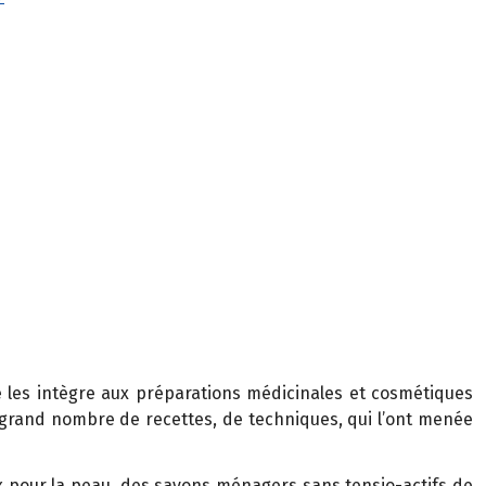
Elle les intègre aux préparations médicinales et cosmétiques
n grand nombre de recettes, de techniques, qui l’ont menée
 pour la peau, des savons ménagers sans tensio-actifs de