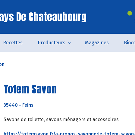
ays De Chateaubourg
Recettes
Producteurs
Magazines
Bioc
on
Totem Savon
35440
-
Feins
Savons de toilette, savons ménagers et accessoires
https://totemsavon.fr/a-propos-savonnerie-totem-savon