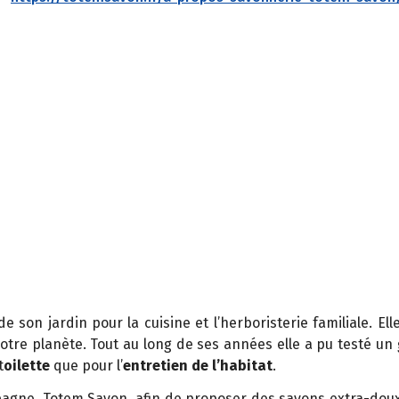
de son jardin pour la cuisine et l’herboristerie familiale. 
otre planète. Tout au long de ses années elle a pu testé u
t
oilette
que pour l’
entretien de l’habitat
.
pagne, Totem Savon, afin de proposer des savons extra-doux