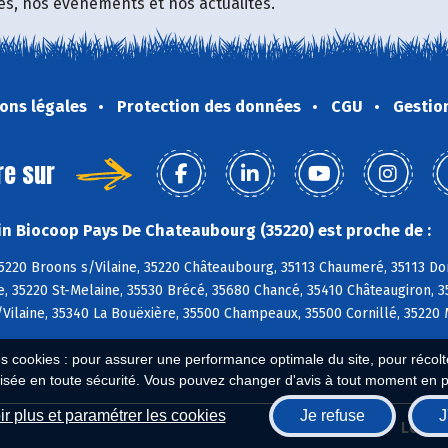
fres, nos événements et nos actualités.
ons légales
Protection des données
CGU
Gestio
re sur
n Biocoop Pays De Chateaubourg (35220) est proche de :
5220 Broons s/Vilaine, 35220 Châteaubourg, 35113 Chaumeré, 35113 Do
ne, 35220 St-Melaine, 35530 Brécé, 35680 Chancé, 35410 Châteaugiron, 
Vilaine, 35340 La Bouëxière, 35500 Champeaux, 35500 Cornillé, 35220
es cookies : pour assurer une performance optimale du site, pour récolter
isée en toute sécurité. Vous pouvez changer d'avis à tout moment en 
r plus et paramétrer les cookies
Je refuse
J
Biocoop.fr
Le ré