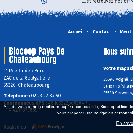
....et retrouvez nos of
Accueil
Contact
Menti
Biocoop Pays De
Nous suiv
Chateaubourg
Votre magasi
11 Rue Fabien Burel
ZAC de la Goulgatière
35690 Acigné, 3
35220 Châteaubourg
St-Jean s/Vilai
35530 Servon s/
Téléphone :
02 23 27 84 50
Coordonnées GPS :
48,103222660264 ° ,
Afin de vous offrir la meilleure expérience possible, Biocoop utilise d
-1,414217875885 °
vous proposer une navigation personnal
En savoi
Réalisé par