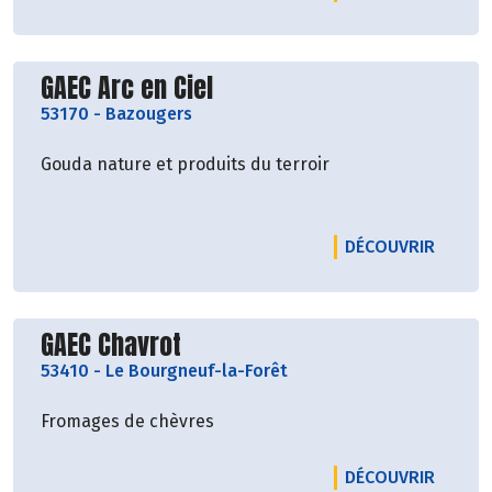
Découvrir le producteur
GAEC Arc en Ciel
53170
-
Bazougers
Gouda nature et produits du terroir
LE PRO
DÉCOUVRIR
Découvrir le producteur
GAEC Chavrot
53410
-
Le Bourgneuf-la-Forêt
Fromages de chèvres
LE PR
DÉCOUVRIR