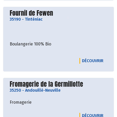
Découvrir le producteur
Fournil de Fewen
35190
-
Tinténiac
Boulangerie 100% Bio
LE PRO
DÉCOUVRIR
Découvrir le producteur
Fromagerie de la Germillotte
35250
-
Andouillé-Neuville
Fromagerie
LE PRO
DÉCOUVRIR