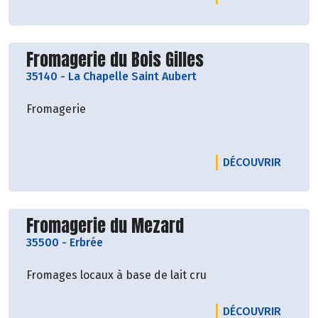
Découvrir le producteur
Fromagerie du Bois Gilles
35140
-
La Chapelle Saint Aubert
Fromagerie
LE PRO
DÉCOUVRIR
Découvrir le producteur
Fromagerie du Mezard
35500
-
Erbrée
Fromages locaux à base de lait cru
LE PR
DÉCOUVRIR