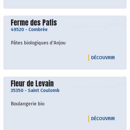
Découvrir le producteur
Ferme des Patis
49520
-
Combrée
Pâtes biologiques d'Anjou
LE PRO
DÉCOUVRIR
Découvrir le producteur
Fleur de Levain
35350
-
Saint Coulomb
Boulangerie bio
LE PRO
DÉCOUVRIR