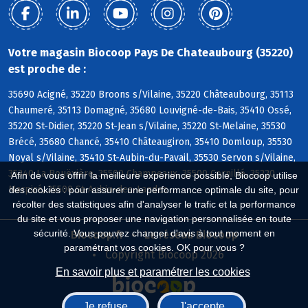
Votre magasin Biocoop Pays De Chateaubourg (35220)
est proche de :
35690 Acigné, 35220 Broons s/Vilaine, 35220 Châteaubourg, 35113
Chaumeré, 35113 Domagné, 35680 Louvigné-de-Bais, 35410 Ossé,
35220 St-Didier, 35220 St-Jean s/Vilaine, 35220 St-Melaine, 35530
Brécé, 35680 Chancé, 35410 Châteaugiron, 35410 Domloup, 35530
Noyal s/Vilaine, 35410 St-Aubin-du-Pavail, 35530 Servon s/Vilaine,
35340 La Bouëxière, 35500 Champeaux, 35500 Cornillé, 35220
Afin de vous offrir la meilleure expérience possible, Biocoop utilise
Marpiré, 35500 St-Aubin-des-Landes
des cookies : pour assurer une performance optimale du site, pour
récolter des statistiques afin d'analyser le trafic et la performance
du site et vous proposer une navigation personnalisée en toute
sécurité. Vous pouvez changer d'avis à tout moment en
Biocoop.fr
Le réseau Biocoop
paramétrant vos cookies. OK pour vous ?
Copyright Biocoop 2026
En savoir plus et paramétrer les cookies
Je refuse
J'accepte