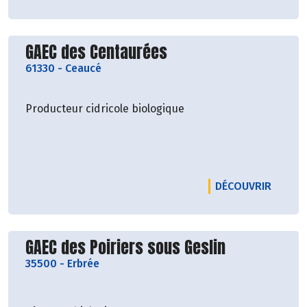
Découvrir le producteur
GAEC des Centaurées
61330
-
Ceaucé
Producteur cidricole biologique
LE PRO
DÉCOUVRIR
Découvrir le producteur
GAEC des Poiriers sous Geslin
35500
-
Erbrée