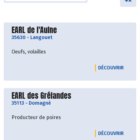
Découvrir le producteur
EARL de l'Aulne
35630
-
Langouet
Oeufs, volailles
LE PRO
DÉCOUVRIR
Découvrir le producteur
EARL des Grélandes
35113
-
Domagné
Producteur de poires
LE PRO
DÉCOUVRIR