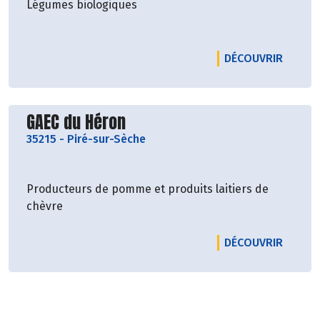
Légumes biologiques
LE PRO
DÉCOUVRIR
Découvrir le producteur
GAEC du Héron
35215
-
Piré-sur-Sèche
Producteurs de pomme et produits laitiers de
chèvre
LE PRO
DÉCOUVRIR