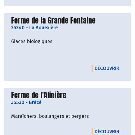
Découvrir le producteur
Ferme de la Grande Fontaine
35340
-
La Bouexière
Glaces biologiques
LE PRO
DÉCOUVRIR
Découvrir le producteur
Ferme de l'Alinière
35530
-
Brécé
Maraîchers, boulangers et bergers
LE PRO
DÉCOUVRIR