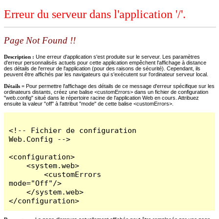
Erreur du serveur dans l'application '/'.
Page Not Found !!
Description :
Une erreur d'application s'est produite sur le serveur. Les paramètres
d'erreur personnalisés actuels pour cette application empêchent l'affichage à distance
des détails de l'erreur de l'application (pour des raisons de sécurité). Cependant, ils
peuvent être affichés par les navigateurs qui s'exécutent sur l'ordinateur serveur local.
Détails =
Pour permettre l'affichage des détails de ce message d'erreur spécifique sur les
ordinateurs distants, créez une balise <customErrors> dans un fichier de configuration
"web.config" situé dans le répertoire racine de l'application Web en cours. Attribuez
ensuite la valeur "off" à l'attribut "mode" de cette balise <customErrors>.
<!-- Fichier de configuration 
Web.Config -->

<configuration>

    <system.web>

        <customErrors 
mode="Off"/>

    </system.web>

</configuration>