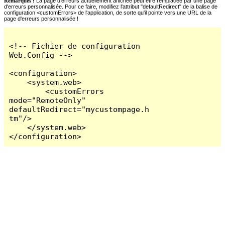
Remarques :
La page d'erreurs actuellement affichée peut être remplacée par une page
d'erreurs personnalisée. Pour ce faire, modifiez l'attribut "defaultRedirect" de la balise de
configuration <customErrors> de l'application, de sorte qu'il pointe vers une URL de la
page d'erreurs personnalisée !
<!-- Fichier de configuration 
Web.Config -->

<configuration>

    <system.web>

        <customErrors 
mode="RemoteOnly" 
defaultRedirect="mycustompage.h
tm"/>

    </system.web>

</configuration>