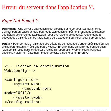
Erreur du serveur dans l'application '/'.
Page Not Found !!
Description :
Une erreur d'application s'est produite sur le serveur. Les paramètres
d'erreur personnalisés actuels pour cette application empêchent l'affichage à distance
des détails de l'erreur de l'application (pour des raisons de sécurité). Cependant, ils
peuvent être affichés par les navigateurs qui s'exécutent sur l'ordinateur serveur local.
Détails =
Pour permettre l'affichage des détails de ce message d'erreur spécifique sur les
ordinateurs distants, créez une balise <customErrors> dans un fichier de configuration
"web.config" situé dans le répertoire racine de l'application Web en cours. Attribuez
ensuite la valeur "off" à l'attribut "mode" de cette balise <customErrors>.
<!-- Fichier de configuration 
Web.Config -->

<configuration>

    <system.web>

        <customErrors 
mode="Off"/>

    </system.web>

</configuration>