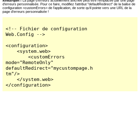
Remarques :
La page d'erreurs actuellement affichée peut être remplacée par une page
d'erreurs personnalisée. Pour ce faire, modifiez l'attribut "defaultRedirect" de la balise de
configuration <customErrors> de l'application, de sorte qu'il pointe vers une URL de la
page d'erreurs personnalisée !
<!-- Fichier de configuration 
Web.Config -->

<configuration>

    <system.web>

        <customErrors 
mode="RemoteOnly" 
defaultRedirect="mycustompage.h
tm"/>

    </system.web>

</configuration>