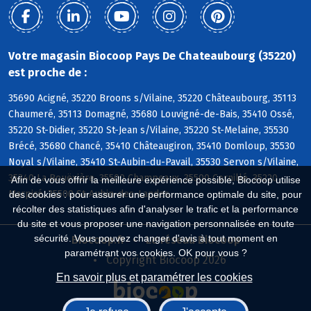
Votre magasin Biocoop Pays De Chateaubourg (35220)
est proche de :
35690 Acigné, 35220 Broons s/Vilaine, 35220 Châteaubourg, 35113
Chaumeré, 35113 Domagné, 35680 Louvigné-de-Bais, 35410 Ossé,
35220 St-Didier, 35220 St-Jean s/Vilaine, 35220 St-Melaine, 35530
Brécé, 35680 Chancé, 35410 Châteaugiron, 35410 Domloup, 35530
Noyal s/Vilaine, 35410 St-Aubin-du-Pavail, 35530 Servon s/Vilaine,
35340 La Bouëxière, 35500 Champeaux, 35500 Cornillé, 35220
Afin de vous offrir la meilleure expérience possible, Biocoop utilise
Marpiré, 35500 St-Aubin-des-Landes
des cookies : pour assurer une performance optimale du site, pour
récolter des statistiques afin d'analyser le trafic et la performance
du site et vous proposer une navigation personnalisée en toute
sécurité. Vous pouvez changer d'avis à tout moment en
Biocoop.fr
Le réseau Biocoop
paramétrant vos cookies. OK pour vous ?
Copyright Biocoop 2026
En savoir plus et paramétrer les cookies