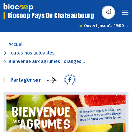
Biocoop Pays De Chateaubourg
Ouvert jusqu'à 19:00
Accueil
Toutes nos actualités
Bienvenue aux agrumes : oranges...
Partager sur