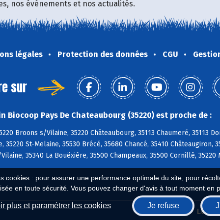
fres, nos événements et nos actualités.
ons légales
Protection des données
CGU
Gestio
re sur
n Biocoop Pays De Chateaubourg (35220) est proche de :
5220 Broons s/Vilaine, 35220 Châteaubourg, 35113 Chaumeré, 35113 Do
ne, 35220 St-Melaine, 35530 Brécé, 35680 Chancé, 35410 Châteaugiron, 
Vilaine, 35340 La Bouëxière, 35500 Champeaux, 35500 Cornillé, 35220
es cookies : pour assurer une performance optimale du site, pour récolter
isée en toute sécurité. Vous pouvez changer d'avis à tout moment en 
r plus et paramétrer les cookies
Je refuse
J
Biocoop.fr
Le ré