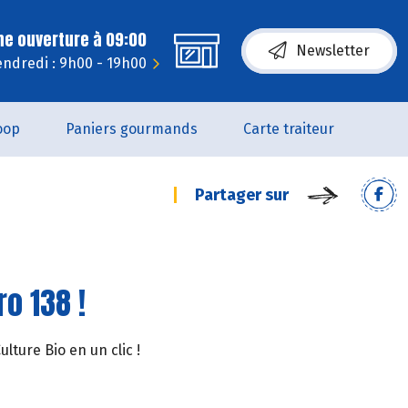
ne ouverture à 09:00
Newsletter
endredi : 9h00 - 19h00
oop
Paniers gourmands
Carte traiteur
Partager sur
o 138 !
ture Bio en un clic !