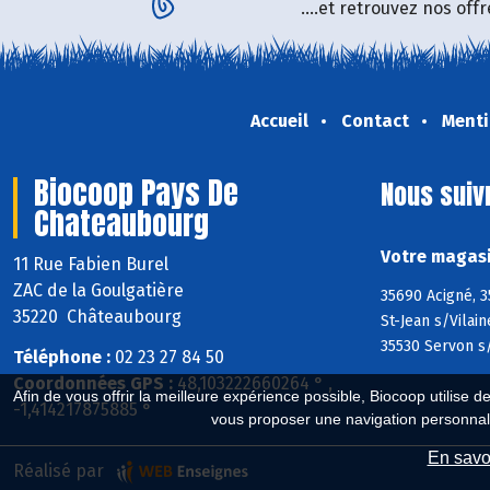
....et retrouvez nos of
Accueil
Contact
Menti
Biocoop Pays De
Nous suiv
Chateaubourg
Votre magasi
11 Rue Fabien Burel
ZAC de la Goulgatière
35690 Acigné, 3
35220 Châteaubourg
St-Jean s/Vilai
35530 Servon s/
Téléphone :
02 23 27 84 50
Coordonnées GPS :
48,103222660264 ° ,
Afin de vous offrir la meilleure expérience possible, Biocoop utilise d
-1,414217875885 °
vous proposer une navigation personnal
En savoi
Réalisé par