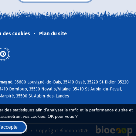
n des cookies
Plan du site
magné, 35680 Louvigné-de-Bais, 35410 Ossé, 35220 St-Didier, 35220
35410 Domloup, 35530 Noyal s/Vilaine, 35410 St-Aubin-du-Pavail,
 Marpiré, 35500 St-Aubin-des-Landes
 des statistiques afin d'analyser le trafic et la performance du site et
paramétrant vos cookies. OK pour vous ?
'accepte
seau Biocoop
Copyright Biocoop 2026