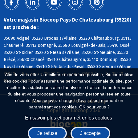
Votre magasin Biocoop Pays De Chateaubourg (35220)
est proche de :
35690 Acigné, 35220 Broons s/Vilaine, 35220 Châteaubourg, 35113
Chaumeré, 35113 Domagné, 35680 Louvigné-de-Bais, 35410 Ossé,
35220 St-Didier, 35220 St-Jean s/Vilaine, 35220 St-Melaine, 35530
Brécé, 35680 Chancé, 35410 Châteaugiron, 35410 Domloup, 35530
Noyal s/Vilaine, 35410 St-Aubin-du-Pavail, 35530 Servon s/Vilaine,
35340 La Bouëxière, 35500 Champeaux, 35500 Cornillé, 35220
Afin de vous offrir la meilleure expérience possible, Biocoop utilise
Marpiré, 35500 St-Aubin-des-Landes
des cookies : pour assurer une performance optimale du site, pour
récolter des statistiques afin d'analyser le trafic et la performance
du site et vous proposer une navigation personnalisée en toute
sécurité. Vous pouvez changer d'avis à tout moment en
Biocoop.fr
Le réseau Biocoop
paramétrant vos cookies. OK pour vous ?
Copyright Biocoop 2026
En savoir plus et paramétrer les cookies
Je refuse
J'accepte