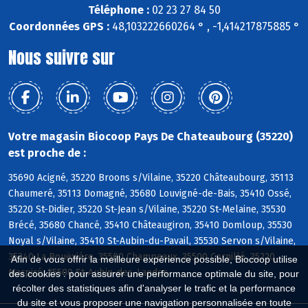
Téléphone :
02 23 27 84 50
Coordonnées GPS :
48,103222660264 ° , -1,414217875885 °
Nous suivre sur
Votre magasin Biocoop Pays De Chateaubourg (35220)
est proche de :
35690 Acigné, 35220 Broons s/Vilaine, 35220 Châteaubourg, 35113
Chaumeré, 35113 Domagné, 35680 Louvigné-de-Bais, 35410 Ossé,
35220 St-Didier, 35220 St-Jean s/Vilaine, 35220 St-Melaine, 35530
Brécé, 35680 Chancé, 35410 Châteaugiron, 35410 Domloup, 35530
Noyal s/Vilaine, 35410 St-Aubin-du-Pavail, 35530 Servon s/Vilaine,
35340 La Bouëxière, 35500 Champeaux, 35500 Cornillé, 35220
Afin de vous offrir la meilleure expérience possible, Biocoop utilise
Marpiré, 35500 St-Aubin-des-Landes
des cookies : pour assurer une performance optimale du site, pour
récolter des statistiques afin d'analyser le trafic et la performance
du site et vous proposer une navigation personnalisée en toute