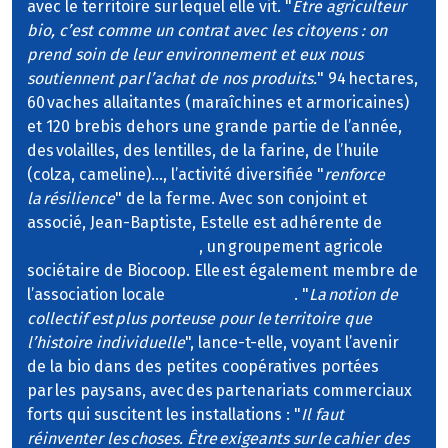
avec le territoire sur lequel elle vit. "
Être agriculteur
bio, c’est comme un contrat avec les citoyens : on
prend soin de leur environnement et eux nous
soutiennent par l’achat de nos produits.
" 94 hectares,
60 vaches allaitantes (maraîchines et armoricaines)
et 120 brebis dehors une grande partie de l’année,
des volailles, des lentilles, de la farine, de l’huile
(colza, cameline)…, l’activité diversifiée "
renforce
la résilience
" de la ferme. Avec son conjoint et
associé, Jean-Baptiste, Estelle est adhérente de
Volailles bio de l’Ouest
, un groupement agricole
sociétaire de Biocoop. Elle est également membre de
l’association locale
Bio Ribou Verdon
. "
La notion de
collectif est plus porteuse pour le territoire que
l’histoire individuelle
", lance-t-elle, voyant l’avenir
de la bio dans des petites coopératives portées
par les paysans, avec des partenariats commerciaux
forts qui suscitent les installations : "
Il faut
réinventer les choses. Être exigeants sur le cahier des