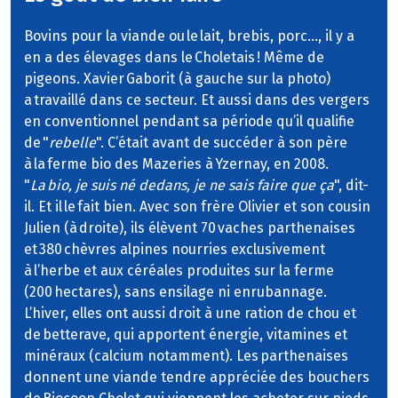
Bovins pour la viande ou le lait, brebis, porc…, il y a
en a des élevages dans le Choletais ! Même de
pigeons. Xavier Gaborit (à gauche sur la photo)
a travaillé dans ce secteur. Et aussi dans des vergers
en conventionnel pendant sa période qu’il qualifie
de "
rebelle
". C’était avant de succéder à son père
à la ferme bio des Mazeries à Yzernay, en 2008.
"
La bio, je suis né dedans, je ne sais faire que ça
", dit-
il. Et il le fait bien. Avec son frère Olivier et son cousin
Julien (à droite), ils élèvent 70 vaches parthenaises
et 380 chèvres alpines nourries exclusivement
à l’herbe et aux céréales produites sur la ferme
(200 hectares), sans ensilage ni enrubannage.
L’hiver, elles ont aussi droit à une ration de chou et
de betterave, qui apportent énergie, vitamines et
minéraux (calcium notamment). Les parthenaises
donnent une viande tendre appréciée des bouchers