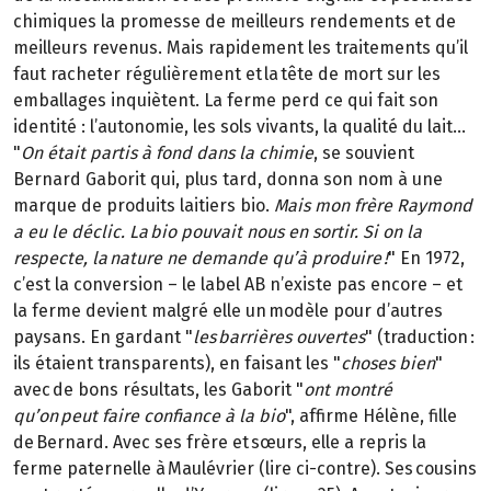
chimiques la promesse de meilleurs rendements et de
meilleurs revenus. Mais rapidement les traitements qu’il
faut racheter régulièrement et la tête de mort sur les
emballages inquiètent. La ferme perd ce qui fait son
identité : l’autonomie, les sols vivants, la qualité du lait…
"
On était partis à fond dans la chimie
, se souvient
Bernard Gaborit qui, plus tard, donna son nom à une
marque de produits laitiers bio.
Mais mon frère Raymond
a eu le déclic. La bio pouvait nous en sortir. Si on la
respecte, la nature ne demande qu’à produire !
" En 1972,
c’est la conversion – le label AB n’existe pas encore – et
la ferme devient malgré elle un modèle pour d’autres
paysans. En gardant "
les barrières ouvertes
" (traduction :
ils étaient transparents), en faisant les "
choses bien
"
avec de bons résultats, les Gaborit "
ont montré
qu’on peut faire confiance à la bio
", affirme Hélène, fille
de Bernard. Avec ses frère et sœurs, elle a repris la
ferme paternelle à Maulévrier (lire ci-contre). Ses cousins