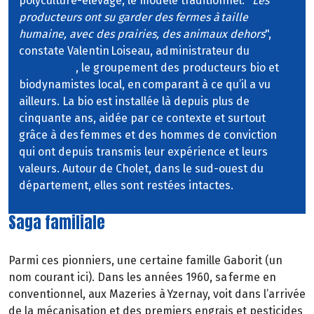
polyculture-élevage, le modèle traditionnel. "
Les
producteurs ont su garder des fermes à taille
humaine, avec des prairies, des animaux dehors
",
constate Valentin Loiseau, administrateur du
Gabb Anjou
, le groupement des producteurs bio et
biodynamistes local, en comparant à ce qu’il a vu
ailleurs. La bio est installée là depuis plus de
cinquante ans, aidée par ce contexte et surtout
grâce à des femmes et des hommes de conviction
qui ont depuis transmis leur expérience et leurs
valeurs. Autour de Cholet, dans le sud-ouest du
département, elles sont restées intactes.
Saga familiale
Parmi ces pionniers, une certaine famille Gaborit (un
nom courant ici). Dans les années 1960, sa ferme en
conventionnel, aux Mazeries à Yzernay, voit dans l’arrivée
de la mécanisation et des premiers engrais et pesticides