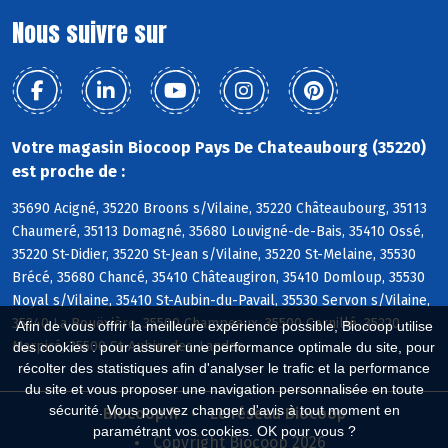
Nous suivre sur
Votre magasin Biocoop Pays De Chateaubourg (35220)
est proche de :
35690 Acigné, 35220 Broons s/Vilaine, 35220 Châteaubourg, 35113
Chaumeré, 35113 Domagné, 35680 Louvigné-de-Bais, 35410 Ossé,
35220 St-Didier, 35220 St-Jean s/Vilaine, 35220 St-Melaine, 35530
Brécé, 35680 Chancé, 35410 Châteaugiron, 35410 Domloup, 35530
Noyal s/Vilaine, 35410 St-Aubin-du-Pavail, 35530 Servon s/Vilaine,
35340 La Bouëxière, 35500 Champeaux, 35500 Cornillé, 35220
Afin de vous offrir la meilleure expérience possible, Biocoop utilise
Marpiré, 35500 St-Aubin-des-Landes
des cookies : pour assurer une performance optimale du site, pour
récolter des statistiques afin d'analyser le trafic et la performance
du site et vous proposer une navigation personnalisée en toute
sécurité. Vous pouvez changer d'avis à tout moment en
Biocoop.fr
Le réseau Biocoop
paramétrant vos cookies. OK pour vous ?
Copyright Biocoop 2026