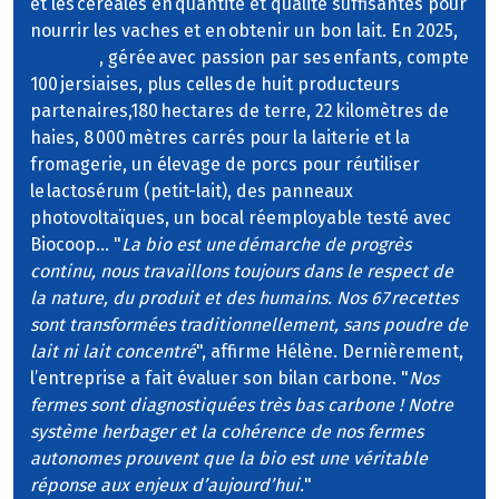
et les céréales en quantité et qualité suffisantes pour
nourrir les vaches et en obtenir un bon lait. En 2025,
la ferme
, gérée avec passion par ses enfants, compte
100 jersiaises, plus celles de huit producteurs
partenaires,180 hectares de terre, 22 kilomètres de
haies, 8 000 mètres carrés pour la laiterie et la
fromagerie, un élevage de porcs pour réutiliser
le lactosérum (petit-lait), des panneaux
photovoltaïques, un bocal réemployable testé avec
Biocoop… "
La bio est une démarche de progrès
continu, nous travaillons toujours dans le respect de
la nature, du produit et des humains. Nos 67 recettes
sont transformées traditionnellement, sans poudre de
lait ni lait concentré
", affirme Hélène. Dernièrement,
l’entreprise a fait évaluer son bilan carbone. "
Nos
fermes sont diagnostiquées très bas carbone ! Notre
système herbager et la cohérence de nos fermes
autonomes prouvent que la bio est une véritable
réponse aux enjeux d’aujourd’hui.
"